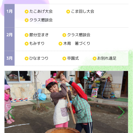
1月
たこあげ大会
こま回し大会
クラス懇談会
2月
節分豆まき
クラス懇談会
もみすり
木育 箸づくり
3月
ひなまつり
卒園式
お別れ遠足