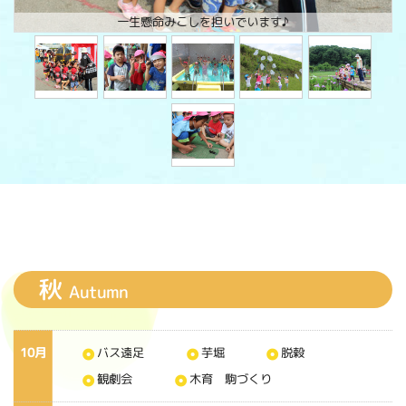
一生懸命みこしを担いでいます♪
秋
Autumn
10月
バス遠足
芋堀
脱穀
観劇会
木育 駒づくり