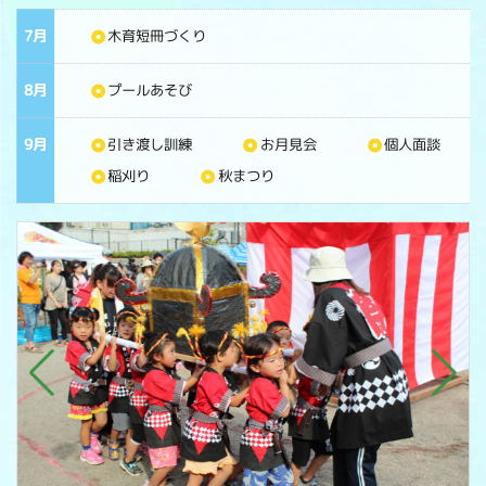
7月
木育短冊づくり
8月
プールあそび
9月
引き渡し訓練
お月見会
個人面談
稲刈り
秋まつり